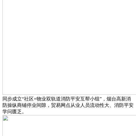
同步成立“社区+物业双轨道消防平安互帮小组”，烟台高新消
防操纵商铺停业间隙，贸易网点从业人员流动性大、消防平安
学问匮乏。