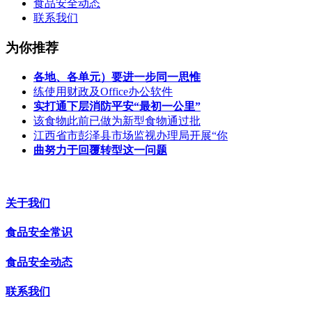
食品安全动态
联系我们
为你推荐
各地、各单元）要进一步同一思惟
练使用财政及Office办公软件
实打通下层消防平安“最初一公里”
该食物此前已做为新型食物通过批
江西省市彭泽县市场监视办理局开展“你
曲努力于回覆转型这一问题
关于我们
食品安全常识
食品安全动态
联系我们