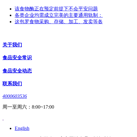
该食物酶正在预定前提下不会平安问题
各类企业均需成立完美的主要通用轨制：
这包罗食物采购、存储、加工、发卖等各
关于我们
食品安全常识
食品安全动态
联系我们
4000603536
周一至周六：8:00~17:00
English