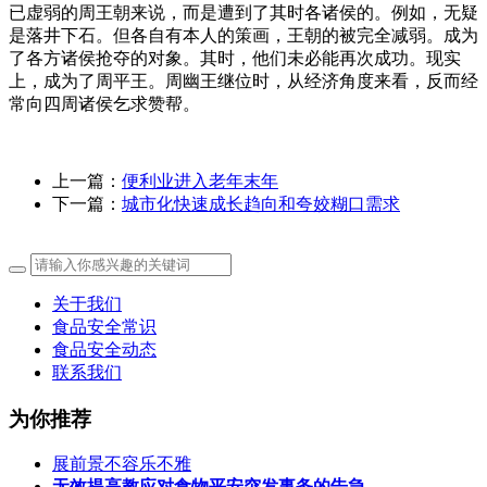
已虚弱的周王朝来说，而是遭到了其时各诸侯的。例如，无疑
是落井下石。但各自有本人的策画，王朝的被完全减弱。成为
了各方诸侯抢夺的对象。其时，他们未必能再次成功。现实
上，成为了周平王。周幽王继位时，从经济角度来看，反而经
常向四周诸侯乞求赞帮。
上一篇：
便利业进入老年末年
下一篇：
城市化快速成长趋向和夸姣糊口需求
关于我们
食品安全常识
食品安全动态
联系我们
为你推荐
展前景不容乐不雅
无效提高教应对食物平安突发事务的告急