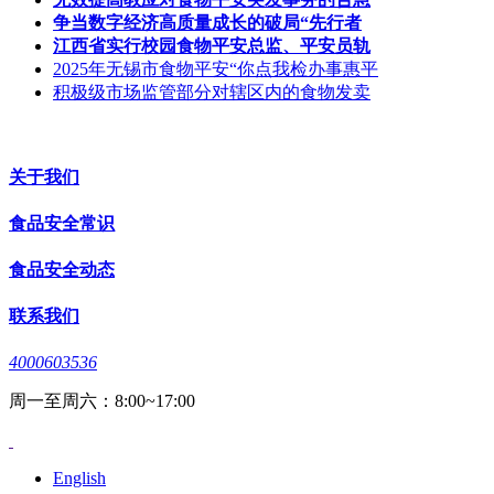
争当数字经济高质量成长的破局“先行者
江西省实行校园食物平安总监、平安员轨
2025年无锡市食物平安“你点我检办事惠平
积极级市场监管部分对辖区内的食物发卖
关于我们
食品安全常识
食品安全动态
联系我们
4000603536
周一至周六：8:00~17:00
English