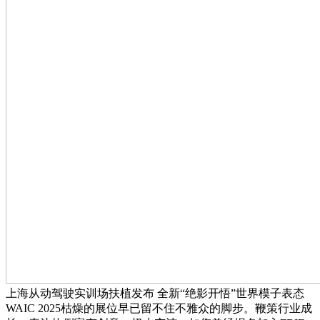
上海从动驾驶实训场扶植发布 全新“绝影开悟”世界模子表态
WAIC 2025枯燥的展位早已留不住不雅众的脚步。鞭策行业成