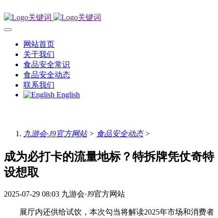
网站首页
关于我们
食品安全常识
食品安全动态
联系我们
English
九游会·J9官方网站
>
食品安全动态
>
成为必打卡的流量地标？特拆牌凭仗奇特
设想取
2025-07-29 08:03
九游会·J9官方网站
展厅内还供给试饮，本次勾当将解读2025年市场和消费者