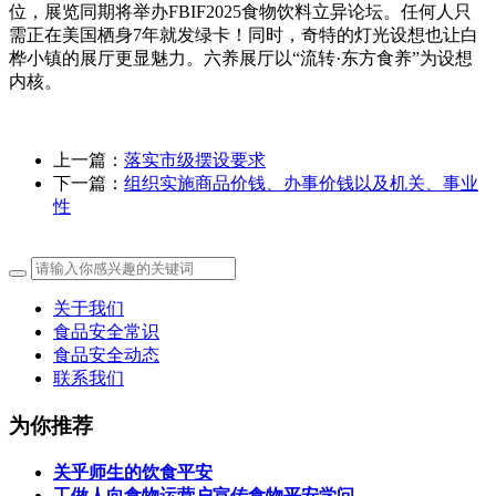
位，展览同期将举办FBIF2025食物饮料立异论坛。任何人只
需正在美国栖身7年就发绿卡！同时，奇特的灯光设想也让白
桦小镇的展厅更显魅力。六养展厅以“流转·东方食养”为设想
内核。
上一篇：
落实市级摆设要求
下一篇：
组织实施商品价钱、办事价钱以及机关、事业
性
关于我们
食品安全常识
食品安全动态
联系我们
为你推荐
关乎师生的饮食平安
工做人向食物运营户宣传食物平安学问