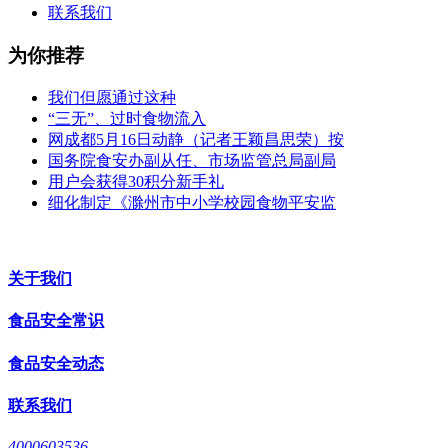
联系我们
为你推荐
我们但愿通过这种
“三无”、过时食物流入
网成都5月16日动静（记者王颖昌思荣）按
国务院食安办副从任、市场监管总局副局
用户会获得30积分新手礼
细化制定《滁州市中小学校园食物平安监
关于我们
食品安全常识
食品安全动态
联系我们
4000603536