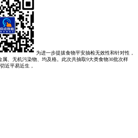
为进一步提拔食物平安抽检无效性和针对性，
属、无机污染物、均及格。此次共抽取9大类食物30批次样
、切近平易近生，