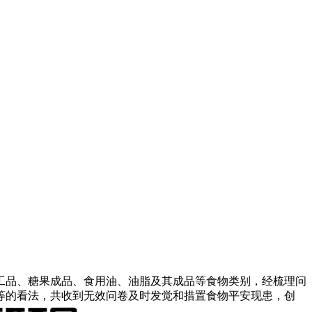
品、糖果成品、食用油、油脂及其成品等食物类别，经梳理问
合等的看法，共收到无效问卷及时发觉和措置食物平安现患，创