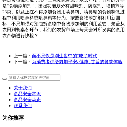
是“食物添加剂”，按照功能划分有甜味剂、防腐剂、增稠剂等
23类。以及正在不得添加食物用喷鼻料、喷鼻精的食物制做过
程中利用喷鼻料或喷鼻精等行为。按照食物添加剂利用新国
标，不只加强对预包拆食物中食物添加剂的利用监管，笼盖从
农田到餐桌各环节，我们的农贸市场上每天会对所发卖的食用
农产物进行快检？
上一篇：
而不只仅是别生齿中的“吃了时代
下一篇：
为消费者供给愈加平安､健康､甘旨的餐饮体验
关于我们
食品安全常识
食品安全动态
联系我们
为你推荐