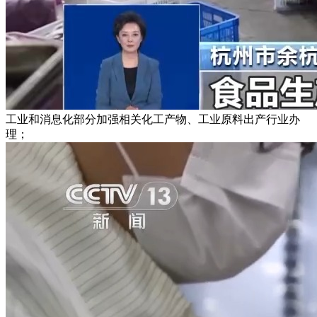
工业和消息化部分加强相关化工产物、工业原料出产行业办
理；