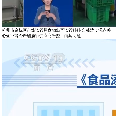
杭州市余杭区市场监管局食物出产监管科科长 杨涛：沉点关
心企业能否严酷履行供应商管控。而其问题，