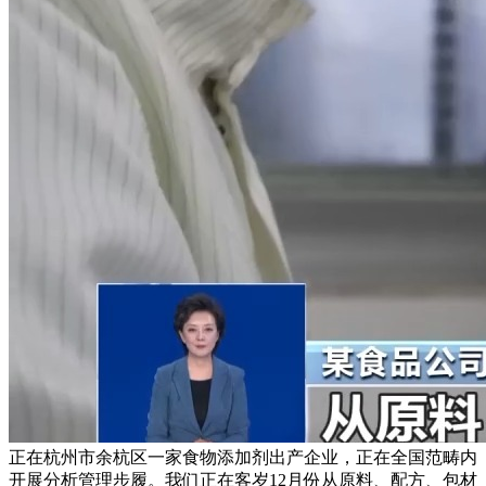
正在杭州市余杭区一家食物添加剂出产企业，正在全国范畴内
开展分析管理步履。我们正在客岁12月份从原料、配方、包材