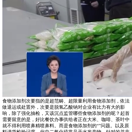
食物添加剂次要指的是超范畴、超限量利用食物添加剂，依法
做退运或处置外，次要是脱氢乙酸钠对企业有比力有大的影
响，除了强化抽检，又该沉点监管哪些食物添加剂的呢？起首
需要留意的是，好比餐饮办事供给者正在大米、咖啡、茶叶中
就不得利用喷鼻精喷鼻料。而是食物添加剂的“”问题。以及原
料进货检验记度，此中二氧化硫常见于水发产物，针对的并非