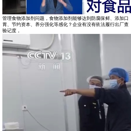
管理食物添加剂问题，食物添加剂能够达到防腐保鲜、添加口
胃、节约资本、养分强化等感化？企业有没有依法履行出厂查
验记度，