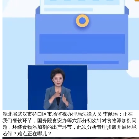
湖北省武汉市硚口区市场监视办理局法律人员 李佩瑶：正在
我们餐饮环节，国务院食安办等六部分初次针对食物添加剂问
题，环绕食物添加剂的出产环节，此次分析管理步履开展环境
若何？难点正在哪儿？