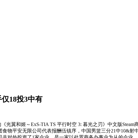
手仅18投3中有
光翼和姬～ExS-TIA TS 平行时空 3: 暮光之刃》中文版Stea
平安无限公司代表报酬伍镇序，中国男篮三分21中10&射中率达4
共对外投资了1家企业，是一家以处置商务办事业为从的企业。