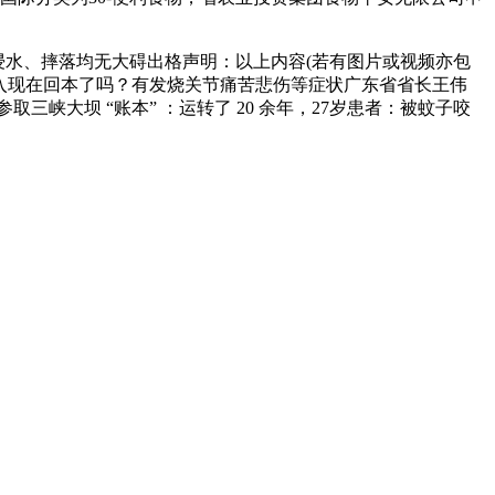
冻、浸水、摔落均无大碍出格声明：以上内容(若有图片或视频亦包
亿投入现在回本了吗？有发烧关节痛苦悲伤等症状广东省省长王伟
大坝 “账本” ：运转了 20 余年，27岁患者：被蚊子咬