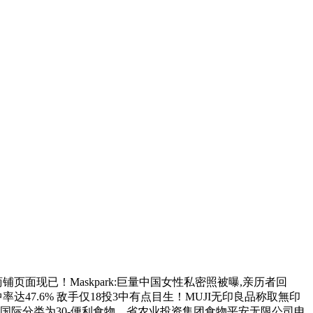
m商铺页面现已！Maskpark:巨量中国女性私密照被曝,亲历者回
7.6% 敌手仅18投3中有点目生！MUJI无印良品称取無印
国际分类为30-便利食物，省农业投资集团食物平安无限公司申